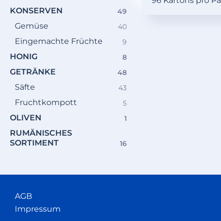
96 Kartons pro Pa
Produkte
KONSERVEN
49
49
Produkte
Gemüse
40
40
Produkte
Eingemachte Früchte
9
9
Produkte
HONIG
8
8
Produkte
GETRÄNKE
48
48
Produkte
Säfte
43
43
Produkte
Fruchtkompott
5
5
Produkte
OLIVEN
1
1
Produkt
RUMÄNISCHES
SORTIMENT
16
16
Produkte
AGB
Impressum