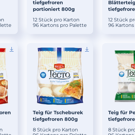
tiefgefroren
Blättertei
portioniert 800g
tiefgefror
on
12 Stück pro Karton
12 Stück p
lette
96 Kartons pro Palette
96 Kartons
roren
Teig für Tscheburek
Teig für P
tiefgefroren 800g
tiefgefror
on
8 Stück pro Karton
8 Stück pr