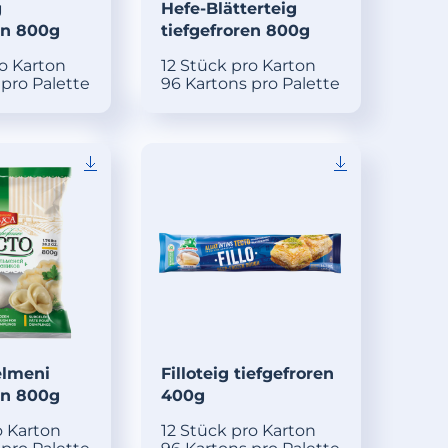
g
Hefe-Blätterteig
en 800g
tiefgefroren 800g
ro Karton
12 Stück pro Karton
 pro Palette
96 Kartons pro Palette
elmeni
Filloteig tiefgefroren
en 800g
400g
o Karton
12 Stück pro Karton