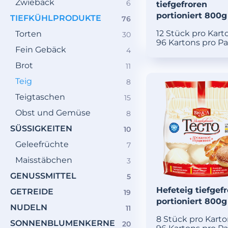
Zwieback
6
6
tiefgefroren
Produkte
portioniert 800g
TIEFKÜHLPRODUKTE
76
76
Produkte
12 Stück pro Kart
Torten
30
30
96 Kartons pro Pa
Produkte
Fein Gebäck
4
4
Produkte
Brot
11
11
Produkte
Teig
8
8
Produkte
Teigtaschen
15
15
Produkte
Obst und Gemüse
8
8
Produkte
SÜSSIGKEITEN
10
10
Produkte
Geleefrüchte
7
7
Produkte
Maisstäbchen
3
3
Produkte
GENUSSMITTEL
5
5
Produkte
Hefeteig tiefgef
GETREIDE
19
19
portioniert 800g
Produkte
NUDELN
11
11
Produkte
8 Stück pro Kart
SONNENBLUMENKERNE
20
20