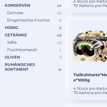
4 Stück pro Kart
Produkte
KONSERVEN
49
70 Kartons pro Pa
49
Produkte
Gemüse
40
40
Produkte
Eingemachte Früchte
9
9
Produkte
HONIG
8
8
Produkte
GETRÄNKE
48
48
Produkte
Säfte
43
43
Produkte
Fruchtkompott
5
5
Produkte
OLIVEN
1
1
Produkt
RUMÄNISCHES
SORTIMENT
16
16
Produkte
Tiefkühltorte“M
o“1000g
4 Stück pro Kart
70 Kartons pro Pa