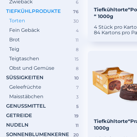
Zwieback
6
6
Produkte
Tiefkühltorte“P
TIEFKÜHLPRODUKTE
76
76
“ 1000g
Produkte
Torten
30
30
Produkte
4 Stück pro Kart
Fein Gebäck
4
4
84 Kartons pro Pa
Produkte
Brot
11
11
Produkte
Teig
8
8
Produkte
Teigtaschen
15
15
Produkte
Obst und Gemüse
8
8
Produkte
SÜSSIGKEITEN
10
10
Produkte
Geleefrüchte
7
7
Produkte
Maisstäbchen
3
3
Produkte
GENUSSMITTEL
5
5
Produkte
GETREIDE
19
19
Tiefkühltorte“Pr
Produkte
NUDELN
11
11
1000g
Produkte
SONNENBLUMENKERNE
20
20