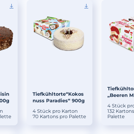
Tiefkühlto
isin
Tiefkühltorte“Kokos
„Beeren M
000g
nuss Paradies“ 900g
4 Stück pr
on
4 Stück pro Karton
132 Kartons
lette
70 Kartons pro Palette
Palette