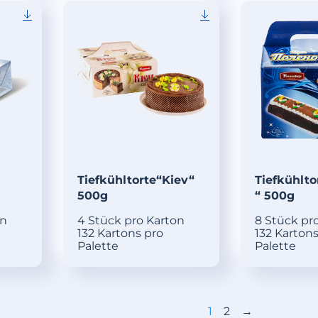
Tiefkühltorte“Kiev“
Tiefkühlto
500g
“ 500g
on
4 Stück pro Karton
8 Stück pr
132 Kartons pro
132 Kartons
Palette
Palette
1
2
→