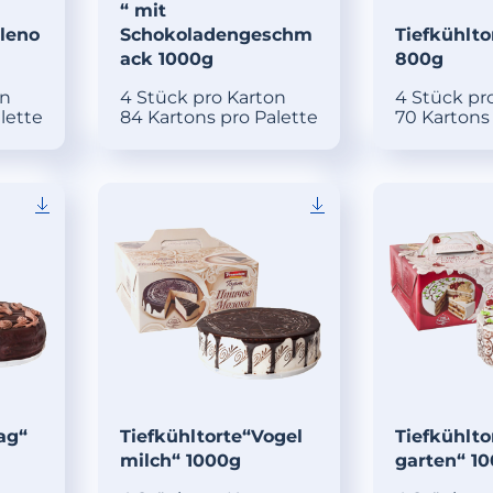
“ mit
oleno
Schokoladengeschm
Tiefkühlto
ack 1000g
800g
on
4 Stück pro Karton
4 Stück pr
lette
84 Kartons pro Palette
70 Kartons
ag“
Tiefkühltorte“Vogel
Tiefkühlto
milch“ 1000g
garten“ 1