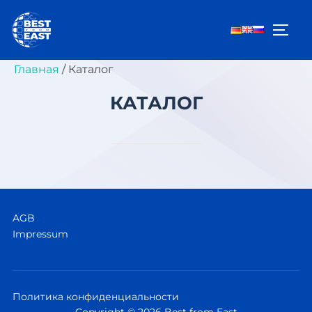
Перейти
к
ПЕРЕ
содержимому
Главная
/ Каталог
КАТАЛОГ
AGB
Impressum
Политика конфиденциальности
Copyright © 2026 Best from East