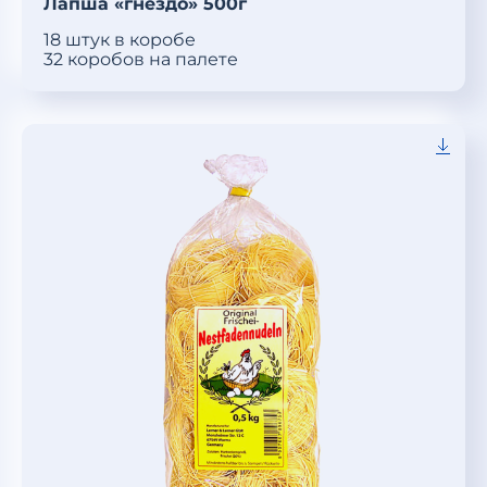
Лапша «гнездо» 500г
18 штук в коробе
32 коробов на палете