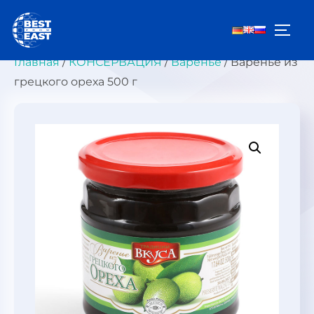
Перейти
к
ПЕРЕ
содержимому
Главная
/
КОНСЕРВАЦИЯ
/
Варенье
/ Варенье из
грецкого ореха 500 г