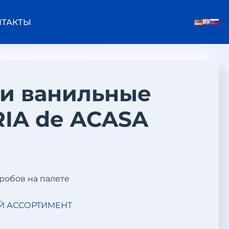
НТАКТЫ
и ванильные
IA de ACASA
оробов на палете
Й АССОРТИМЕНТ