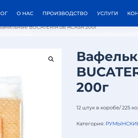
ЛОГ
О НАС
ПРОИЗВОДСТВО
УСЛУГИ
КО
 ванильные BUCATERIA de ACASA 200г
Вафельк
К
BUCATER
Р
У
П
200г
А
К
У
К
У
12 штук в коробе/ 225 к
Р
У
Категория:
РУМЫНСКИ
З
Н
А