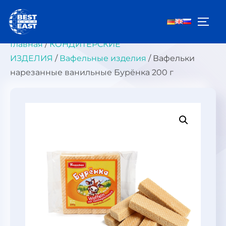
Перейти
к
ПЕРЕ
содержимому
Главная
/
КОНДИТЕРСКИЕ
ИЗДЕЛИЯ
/
Вафельные изделия
/ Вафельки
нарезанные ванильные Бурёнка 200 г