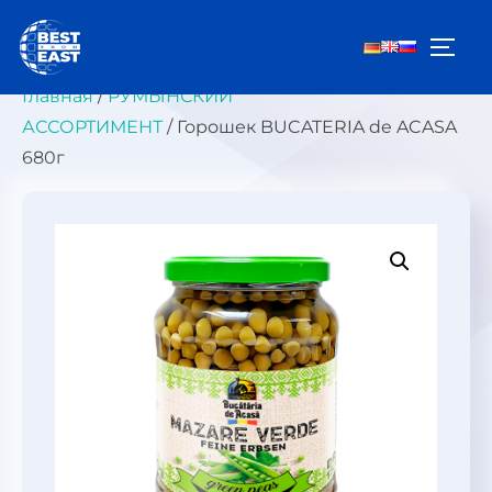
Перейти
к
ПЕРЕ
содержимому
Главная
/
РУМЫНСКИЙ
АССОРТИМЕНТ
/ Горошек BUCATERIA de ACASA
680г