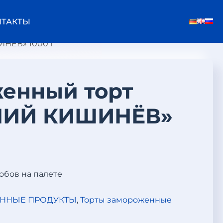
НТАКТЫ
НЁВ» 1000 г
енный торт
НИЙ КИШИНЁВ»
робов на палете
ННЫЕ ПРОДУКТЫ
,
Торты замороженные