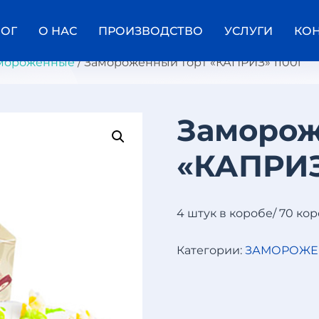
ЛОГ
О НАС
ПРОИЗВОДСТВО
УСЛУГИ
КО
амороженные
/ Замороженный торт «КАПРИЗ» 1100г
Заморож
З
«КАПРИЗ
А
М
О
Р
О
4 штук в коробе/ 70 ко
Ж
Е
Н
Категории:
ЗАМОРОЖЕ
Н
Ы
Й
Т
О