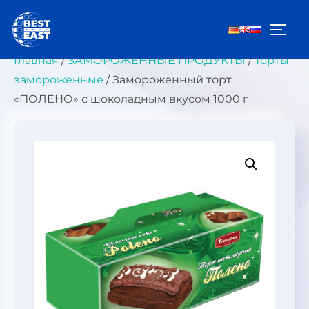
Перейти
к
ПЕРЕ
содержимому
Главная
/
ЗАМОРОЖЕННЫЕ ПРОДУКТЫ
/
Торты
замороженные
/ Замороженный торт
«ПОЛЕНО» с шоколадным вкусом 1000 г