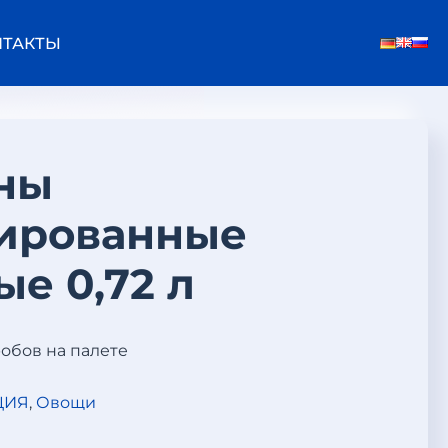
НТАКТЫ
ны
ированные
е 0,72 л
робов на палете
ЦИЯ
,
Овощи