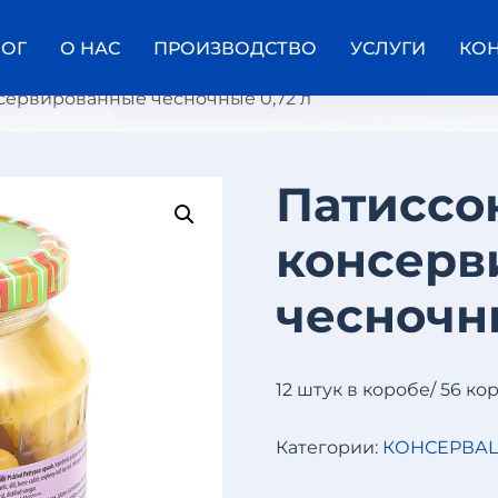
ЛОГ
О НАС
ПРОИЗВОДСТВО
УСЛУГИ
КО
сервированные чесночные 0,72 л
Патиссо
И
консерв
К
Р
А
чесночны
К
А
Б
А
Ч
12 штук в коробе/ 56 ко
К
О
Категории:
КОНСЕРВА
В
А
Я