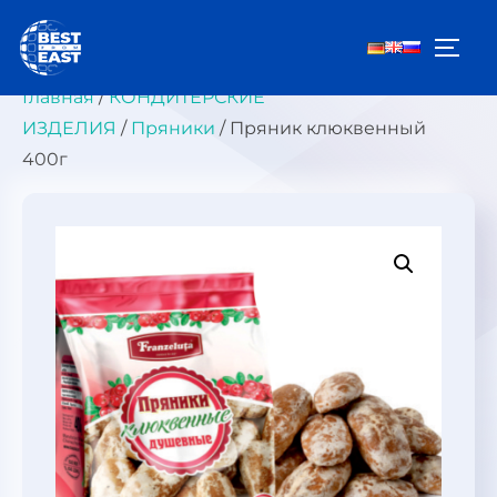
Перейти
к
ПЕРЕ
содержимому
Главная
/
КОНДИТЕРСКИЕ
ИЗДЕЛИЯ
/
Пряники
/ Пряник клюквенный
400г