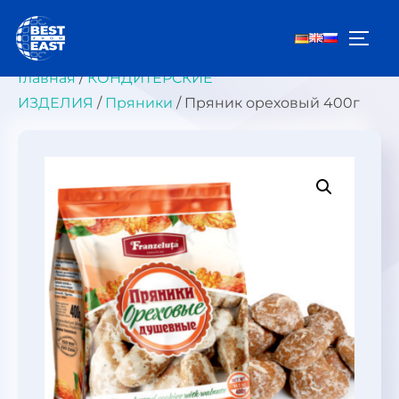
Перейти
к
ПЕРЕ
содержимому
Главная
/
КОНДИТЕРСКИЕ
ИЗДЕЛИЯ
/
Пряники
/ Пряник ореховый 400г