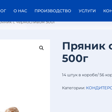
ЛОГ
О НАС
ПРОИЗВОДСТВО
УСЛУГИ
КО
ряник с черносливом 500г
Пряник 
Л
500г
И
С
Т
В
А
14 штук в коробе/ 56 к
Ф
Е
Л
Категории:
КОНДИТЕРС
Ь
Н
Ы
Й
7