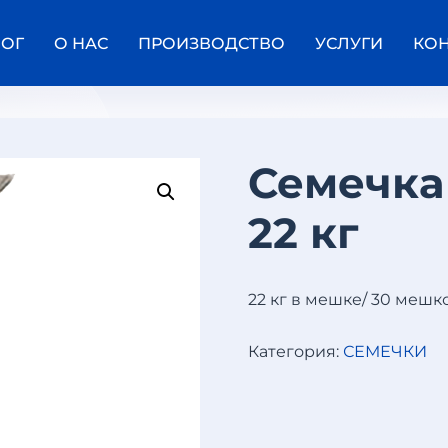
ЛОГ
О НАС
ПРОИЗВОДСТВО
УСЛУГИ
КО
Семечка
С
22 кг
Е
М
Е
Ч
К
22 кг в мешке/ 30 мешк
А
Ч
Ё
Категория:
СЕМЕЧКИ
Р
Н
А
Я
Ж