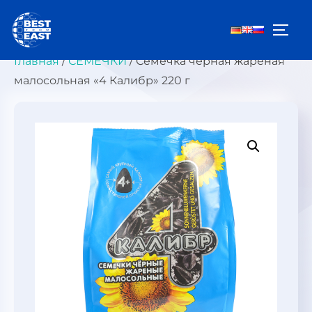
Перейти
к
ПЕРЕ
содержимому
Главная
/
СЕМЕЧКИ
/ Семечка чёрная жареная
малосольная «4 Калибр» 220 г