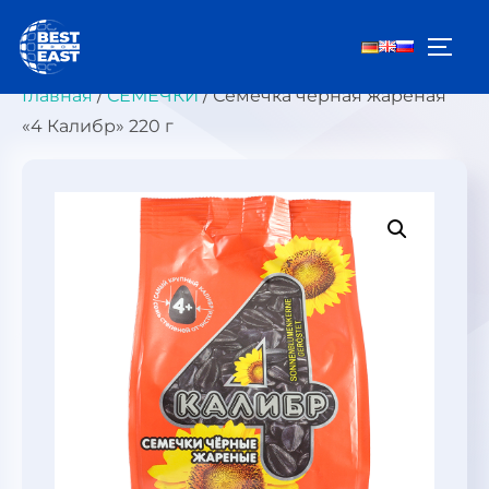
Перейти
к
ПЕРЕ
содержимому
Главная
/
СЕМЕЧКИ
/ Семечка чёрная жареная
«4 Калибр» 220 г