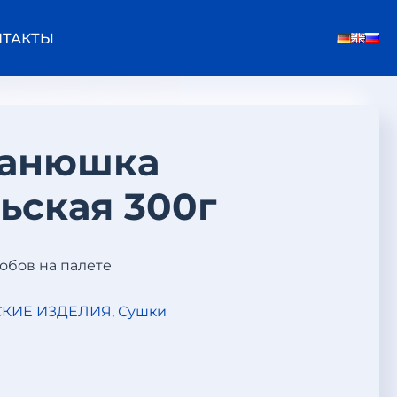
НТАКТЫ
манюшка
ьская 300г
робов на палете
КИЕ ИЗДЕЛИЯ
,
Сушки