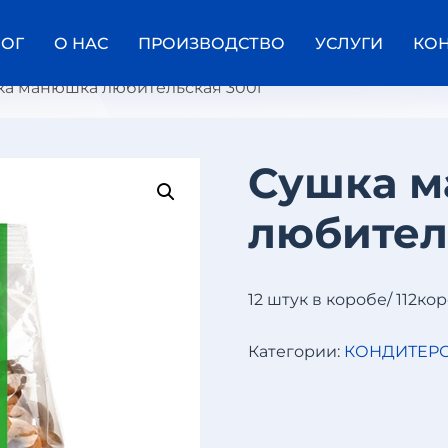
ЛОГ
О НАС
ПРОИЗВОДСТВО
УСЛУГИ
КО
ка манюшка любительская 300г
Сушка 
Л
любител
И
С
Т
В
А
12 штук в коробе/ 112ко
Ф
Е
Л
Категории:
КОНДИТЕРС
Ь
Н
Ы
Й
7