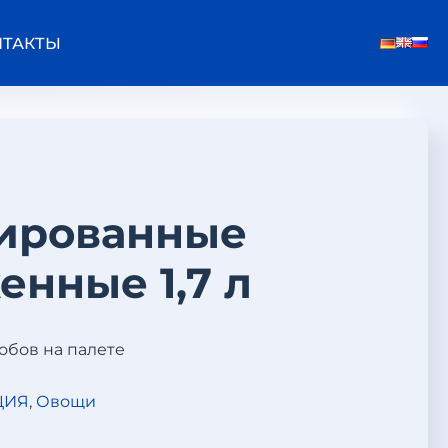
НТАКТЫ
ированные
енные 1,7 л
робов на палете
ЦИЯ
,
Овощи