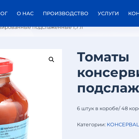
ЛОГ
О НАС
ПРОИЗВОДСТВО
УСЛУГИ
КО
вированные подслаженные 1,7 л
Томаты
Т
консерв
О
М
А
подслаж
Т
Ы
К
О
Н
6 штук в коробе/ 48 ко
С
Е
Категории:
КОНСЕРВА
Р
В
И