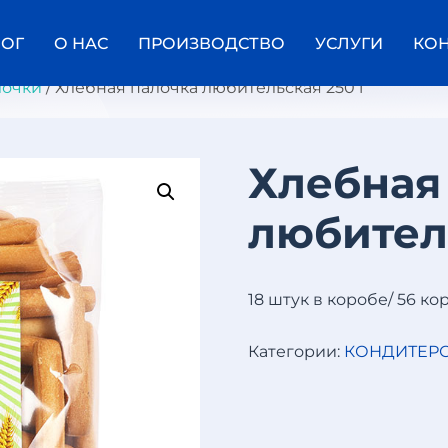
ЛОГ
О НАС
ПРОИЗВОДСТВО
УСЛУГИ
КО
лочки
/ Хлебная палочка любительская 250 г
Хлебная
В
любител
А
Ф
Е
Л
Ь
18 штук в коробе/ 56 ко
Н
Ы
Е
Категории:
КОНДИТЕРС
Т
Р
У
Б
О