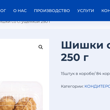
ЛОГ
О НАС
ПРОИЗВОДСТВО
УСЛУГИ
КО
ишки со сгущёнкой 250 г
Шишки с
В
250 г
А
Ф
Е
Л
Ь
15штук в коробе/ 84 ко
Н
Ы
Е
Категории:
КОНДИТЕРС
Т
Р
У
Б
О