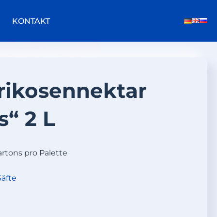
KONTAKT
rikosennektar
s“ 2 L
artons pro Palette
Säfte