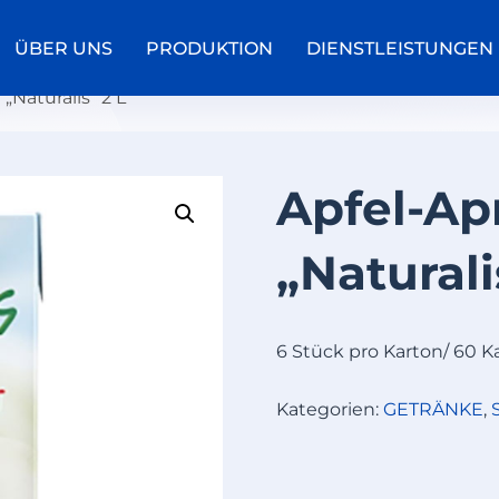
ÜBER UNS
PRODUKTION
DIENSTLEISTUNGEN
„Naturalis“ 2 L
Apfel-Ap
P
F
„Naturali
I
R
S
I
6 Stück pro Karton/ 60 K
C
H
Kategorien:
GETRÄNKE
,
N
E
K
T