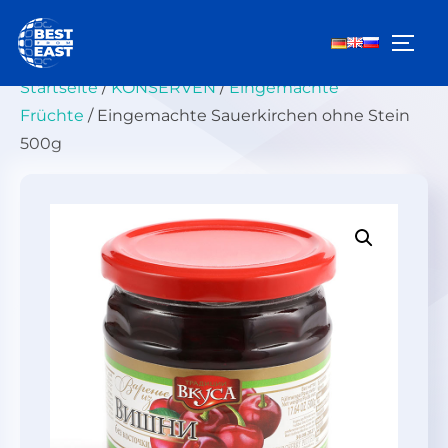
Zum
Inhalt
SEIT
springen
Startseite
/
KONSERVEN
/
Eingemachte
Früchte
/ Eingemachte Sauerkirchen ohne Stein
500g