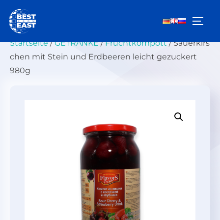
Zum
Inhalt
SEIT
springen
Startseite
/
GETRÄNKE
/
Fruchtkompott
/ Sauerkirs
chen mit Stein und Erdbeeren leicht gezuckert
980g