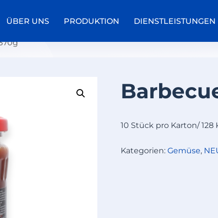
ÜBER UNS
PRODUKTION
DIENSTLEISTUNGEN
 370g
Barbecu
K
O
N
10 Stück pro Karton/ 128 
S
E
R
Kategorien:
Gemüse
,
NE
V
I
E
R
T
E