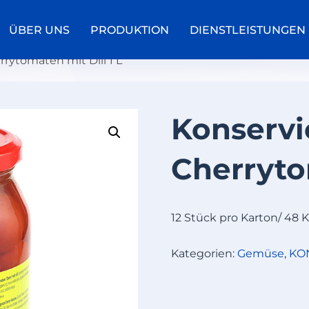
ÜBER UNS
PRODUKTION
DIENSTLEISTUNGEN
rrytomaten mit Dill 1 L
Konservi
K
O
Cherrytom
N
S
E
R
12 Stück pro Karton/ 48 
V
I
Kategorien:
Gemüse
,
KO
E
R
T
E