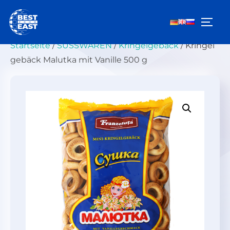
Zum
Inhalt
SEIT
springen
Startseite
/
SÜSSWAREN
/
Kringelgebäck
/ Kringel
gebäck Malutka mit Vanille 500 g