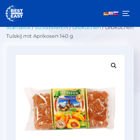
Zum
Inhalt
SEIT
springen
Startseite
/
SÜSSWAREN
/
Lebkuchen
/ Lebkuchen
Tulskij mit Aprikosen 140 g