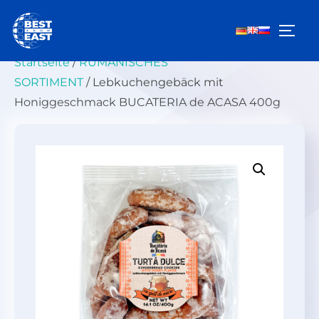
Zum
Inhalt
SEIT
springen
Startseite
/
RUMÄNISCHES
SORTIMENT
/ Lebkuchengebäck mit
Honiggeschmack BUCATERIA de ACASA 400g