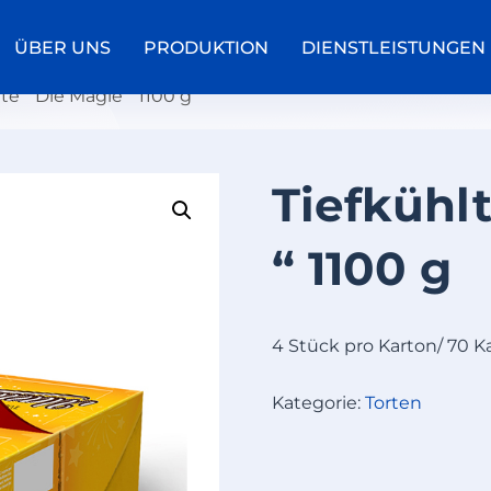
ÜBER UNS
PRODUKTION
DIENSTLEISTUNGEN
te “ Die Magie “ 1100 g
Tiefkühl
T
I
“ 1100 g
E
F
K
Ü
4 Stück pro Karton/ 70 K
H
L
Kategorie:
Torten
T
O
R
T