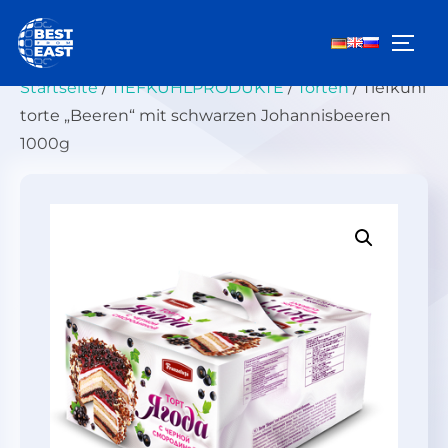
Zum
Inhalt
SEIT
springen
Startseite
/
TIEFKÜHLPRODUKTE
/
Torten
/ Tiefkühl
torte „Beeren“ mit schwarzen Johannisbeeren
1000g