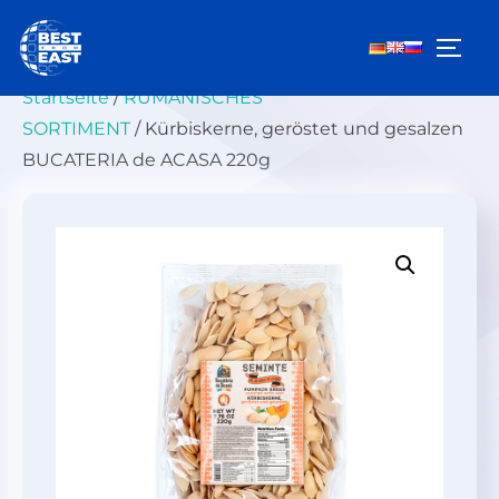
Zum
Inhalt
SEIT
springen
Startseite
/
RUMÄNISCHES
SORTIMENT
/ Kürbiskerne, geröstet und gesalzen
BUCATERIA de ACASA 220g